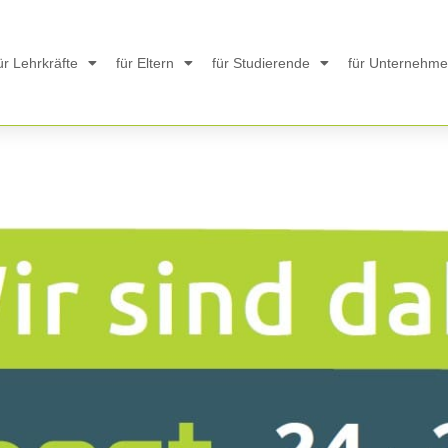
ür Lehrkräfte
für Eltern
für Studierende
für Unternehm