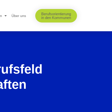
Berufsorientierung
en
Über uns
in den Kommunen
ufsfeld
aften