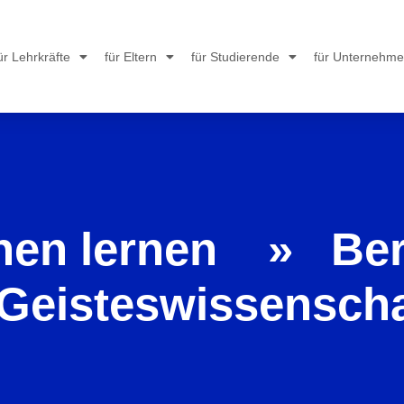
ür Lehrkräfte
für Eltern
für Studierende
für Unternehm
nen lernen » Ber
 Geisteswissensch