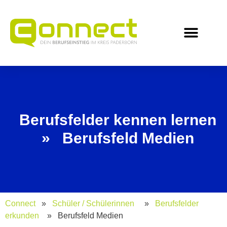
Inhalt
springen
für Schüler/-innen
für Studiere
für Unterne
Berufsfelder kennen lernen
» Berufsfeld Medien
Connect
»
Schüler / Schülerinnen
»
Berufsfelder
erkunden
» Berufsfeld Medien